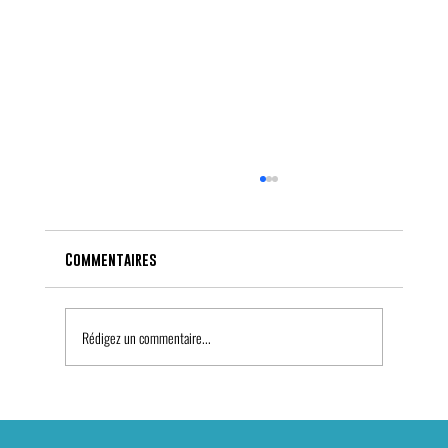
Commentaires
Rédigez un commentaire...
Kayak transparent à Bormes-les-Mimosas :
une activité nautique incontournable sur la