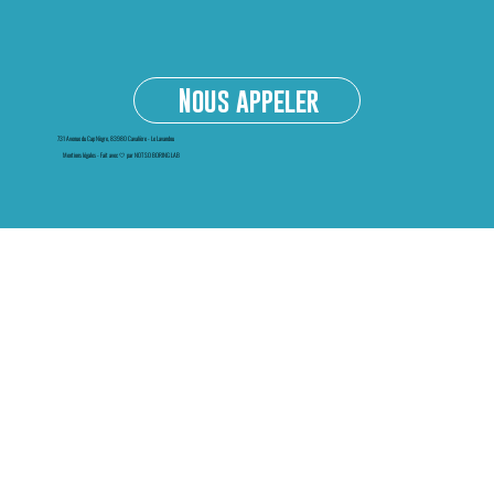
Côte d’Azur
Nous appeler
731 Avenue du Cap Nègre, 83980 Cavalière - Le Lavandou
Mentions légales
-
Fait avec 🤍 par NOT SO BORING LAB