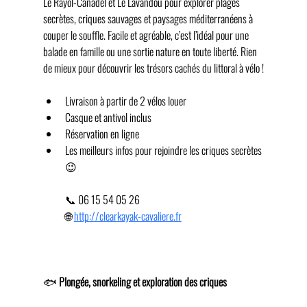
Le Rayol-Canadel et Le Lavandou pour explorer plages 
secrètes, criques sauvages et paysages méditerranéens à 
couper le souffle. Facile et agréable, c’est l’idéal pour une 
balade en famille ou une sortie nature en toute liberté. Rien 
de mieux pour découvrir les trésors cachés du littoral à vélo !
Livraison à partir de 2 vélos louer 
Casque et antivol inclus 
Réservation en ligne 
Les meilleurs infos pour rejoindre les criques secrètes 
😉
📞 06 15 54 05 26 
🌐 
http://clearkayak-cavaliere.fr
🐟 
Plongée, snorkeling et exploration des criques