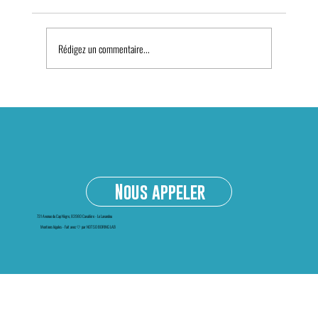
Rédigez un commentaire...
Kayak transparent à Bormes-les-Mimosas :
une activité nautique incontournable sur la
Côte d’Azur
Nous appeler
731 Avenue du Cap Nègre, 83980 Cavalière - Le Lavandou
Mentions légales
-
Fait avec 🤍 par NOT SO BORING LAB