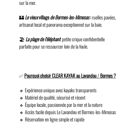
sur la mer.
🏰 
Le
vieux
 village 
de
Bormes
-
les
-
Mimosas
 :
 ruelles pavées, 
artisanat local et panorama exceptionnel sur la baie.
🏖️ 
La
plage
de
l’éléphant
: petite crique confidentielle 
parfaite pour se ressourcer loin de la foule.
✅ 
Pourquoi
choisir
CLEAR
KAYAK
au
Lavandou
 / 
Bormes
?
🔹 Expérience unique avec kayaks transparents
🔹 Matériel de qualité, sécurisé et récent
🔹 Équipe locale, passionnée par la mer et la nature
🔹 Accès facile depuis Le Lavandou et Bormes-les-Mimosas
🔹 Réservation en ligne simple et rapide