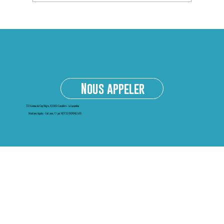
Kayak transparent à Bormes-les-Mimosas :
une activité nautique incontournable sur la
Côte d’Azur
Nous appeler
731 Avenue du Cap Nègre, 83980 Cavalière - Le Lavandou
Mentions légales
-
Fait avec 🤍 par NOT SO BORING LAB