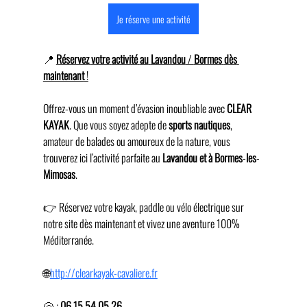
Je réserve une activité
📍 
Réservez
votre
activité
au
Lavandou
 / 
Bormes
dès
maintenant
 !
Offrez-vous un moment d’évasion inoubliable avec 
CLEAR
KAYAK
. Que vous soyez adepte de 
sports
nautiques
, 
amateur de balades ou amoureux de la nature, vous 
trouverez ici l’activité parfaite au 
Lavandou
et
à
Bormes
-
les
-
Mimosas
.
👉 Réservez votre kayak, paddle ou vélo électrique sur 
notre site dès maintenant et vivez une aventure 100% 
Méditerranée. 
🌐
http://clearkayak-cavaliere.fr
🐚 : 
06 15 54 05 26